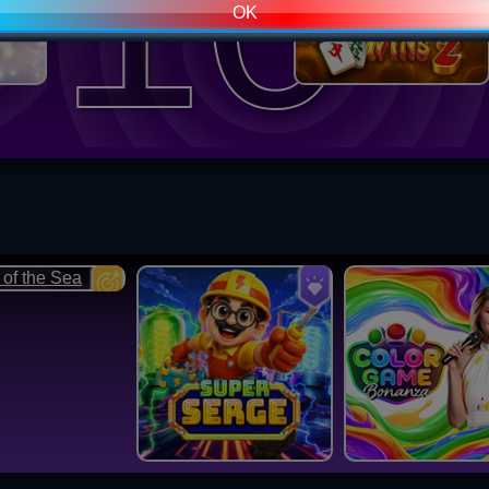
10
OK