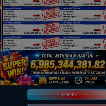
LOGIN