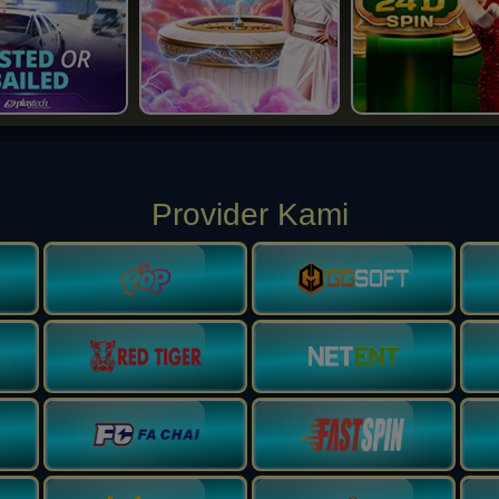
Provider Kami