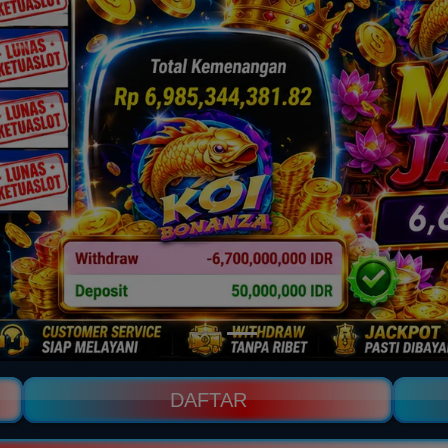
DAFTAR