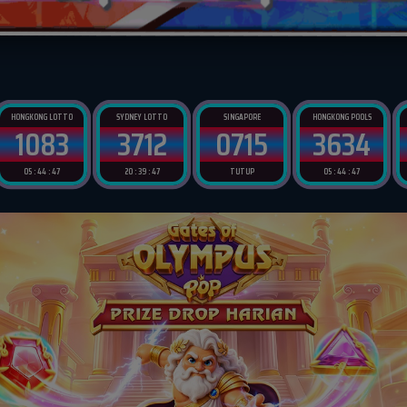
SYDNEY LOTTO
SINGAPORE
HONGKONG POOLS
SYDNEY POOLS
3712
0715
3634
0158
20 : 39 : 43
TUTUP
05 : 44 : 43
20 : 39 : 43