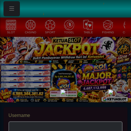
SLOT
CASINO
SPORT
TOGEL
TABLE
FISHING
COCK
Username