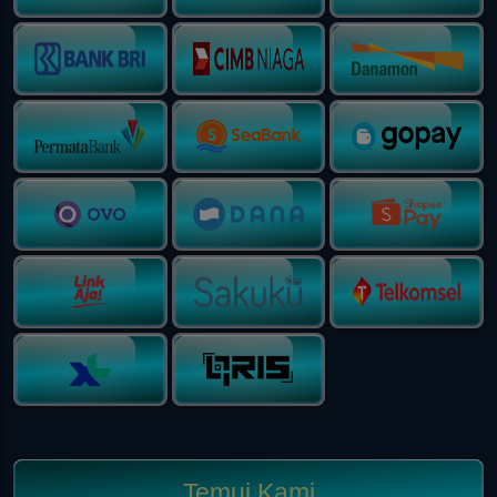
Temui Kami