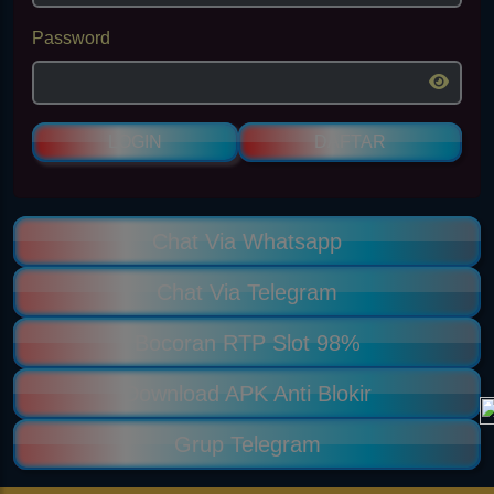
Password
LOGIN
DAFTAR
Chat Via Whatsapp
Chat Via Telegram
Bocoran RTP Slot 98%
Download APK Anti Blokir
Grup Telegram