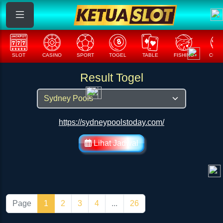
SLOT
CASINO
SPORT
TOGEL
TABLE
FISHING
COCK
Result Togel
https://sydneypoolstoday.com/
Lihat Jadwal
Page
1
2
3
4
...
26