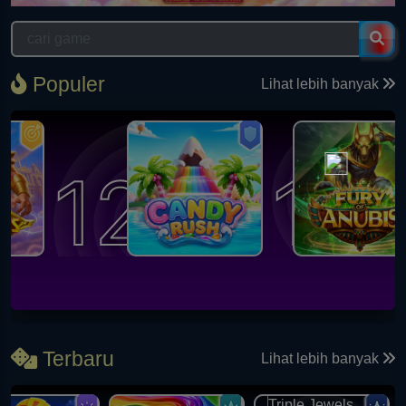
Populer
Lihat lebih banyak
12
1
Terbaru
Lihat lebih banyak