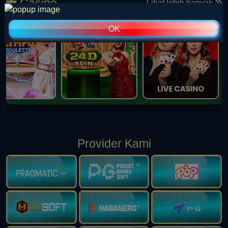
Casino
Lihat lebih banyak
OK
Provider Kami