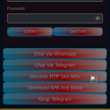
Password
LOGIN
DAFTAR
Chat Via Whatsapp
Chat Via Telegram
Bocoran RTP Slot 98%
Download APK Anti Blokir
Grup Telegram