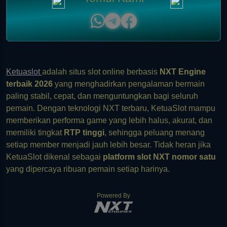
Ketuaslot
adalah situs slot online berbasis
NXT Engine
terbaik 2026
yang menghadirkan pengalaman bermain
paling stabil, cepat, dan menguntungkan bagi seluruh
pemain. Dengan teknologi NXT terbaru, KetuaSlot mampu
memberikan performa game yang lebih halus, akurat, dan
memiliki tingkat
RTP tinggi
, sehingga peluang menang
setiap member menjadi jauh lebih besar. Tidak heran jika
KetuaSlot dikenal sebagai
platform slot NXT nomor satu
yang dipercaya ribuan pemain setiap harinya.
Powered By
ot****ub Berhasil Withdraw Rp 8.379.000,00