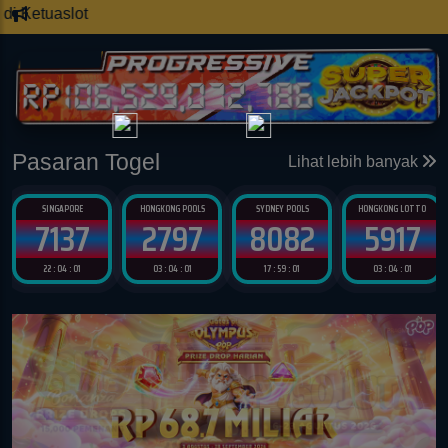
Mi
Pasaran Togel
Lihat lebih banyak
HONGKONG POOLS
SYDNEY POOLS
HONGKONG LOTTO
SYDNEY LOTTO
2797
8082
5917
3764
03 : 04 : 00
17 : 59 : 00
03 : 04 : 00
17 : 59 : 00