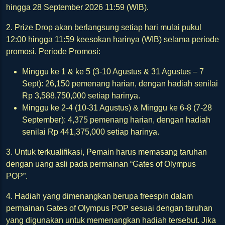
hingga 28 September 2026 11:59 (WIB).
2. Prize Drop akan berlangsung setiap hari mulai pukul
12:00 hingga 11:59 keesokan harinya (WIB) selama periode
promosi. Periode Promosi:
Minggu ke 1 & ke 5 (3-10 Agustus & 31 Agustus – 7
Sept): 26,150 pemenang harian, dengan hadiah senilai
Rp 3,588,750,000 setiap harinya.
Minggu ke 2-4 (10-31 Agustus) & Minggu ke 6-8 (7-28
September): 4,375 pemenang harian, dengan hadiah
senilai Rp 441,375,000 setiap harinya.
3. Untuk terkualifikasi, Pemain harus memasang taruhan
dengan uang asli pada permainan “Gates of Olympus
POP”.
4. Hadiah yang dimenangkan berupa freespin dalam
permainan Gates of Olympus POP sesuai dengan taruhan
yang digunakan untuk memenangkan hadiah tersebut. Jika