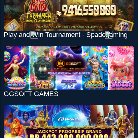
Play and Win Tournament - Spadegaming
GGSOFT GAMES