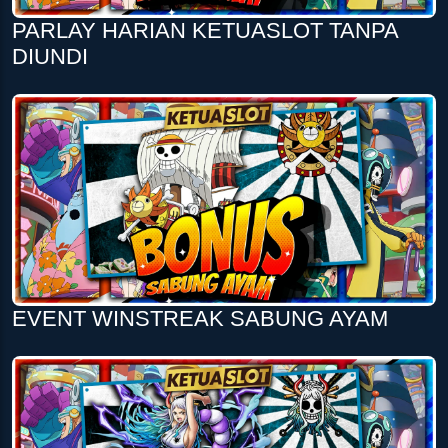
PARLAY HARIAN KETUASLOT TANPA
DIUNDI
EVENT WINSTREAK SABUNG AYAM