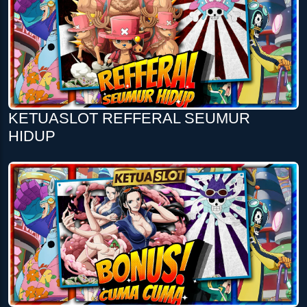
KETUASLOT REFFERAL SEUMUR
HIDUP