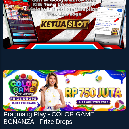
Pragmatig Play - COLOR GAME
BONANZA - Prize Drops