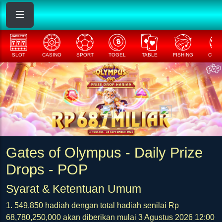
SLOT
CASINO
SPORT
TOGEL
TABLE
FISHING
COCK
Gates of Olympus - Daily Prize
Drops - POP
Syarat & Ketentuan Umum
1. 549,850 hadiah dengan total hadiah senilai Rp
68,780,250,000 akan diberikan mulai 3 Agustus 2026 12:00