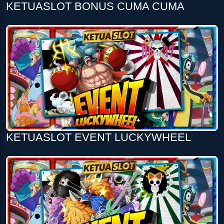
KETUASLOT BONUS CUMA CUMA
KETUASLOT EVENT LUCKYWHEEL