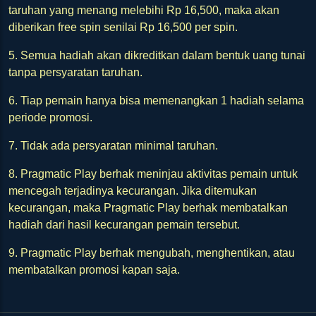
taruhan yang menang melebihi Rp 16,500, maka akan
diberikan free spin senilai Rp 16,500 per spin.
5. Semua hadiah akan dikreditkan dalam bentuk uang tunai
tanpa persyaratan taruhan.
6. Tiap pemain hanya bisa memenangkan 1 hadiah selama
periode promosi.
7. Tidak ada persyaratan minimal taruhan.
8. Pragmatic Play berhak meninjau aktivitas pemain untuk
mencegah terjadinya kecurangan. Jika ditemukan
kecurangan, maka Pragmatic Play berhak membatalkan
hadiah dari hasil kecurangan pemain tersebut.
9. Pragmatic Play berhak mengubah, menghentikan, atau
membatalkan promosi kapan saja.