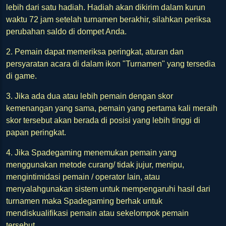
lebih dari satu hadiah. Hadiah akan dikirim dalam kurun
waktu 72 jam setelah turnamen berakhir, silahkan periksa
perubahan saldo di dompet Anda.
2. Pemain dapat memeriksa peringkat, aturan dan
persyaratan acara di dalam ikon "Turnamen" yang tersedia
di game.
3. Jika ada dua atau lebih pemain dengan skor
kemenangan yang sama, pemain yang pertama kali meraih
skor tersebut akan berada di posisi yang lebih tinggi di
papan peringkat.
4. Jika Spadegaming menemukan pemain yang
menggunakan metode curang/ tidak jujur, menipu,
mengintimidasi pemain / operator lain, atau
menyalahgunakan sistem untuk mempengaruhi hasil dari
turnamen maka Spadegaming berhak untuk
mendiskualifikasi pemain atau sekelompok pemain
tersebut.