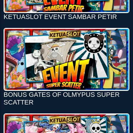
KETUASLOT EVENT SAMBAR PETIR
BONUS GATES OF OLMYPUS SUPER
SCATTER