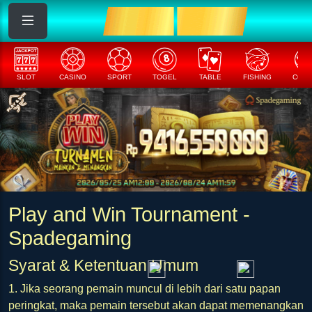
SLOT
CASINO
SPORT
TOGEL
TABLE
FISHING
COCK
Play and Win Tournament -
Spadegaming
Syarat & Ketentuan Umum
1. Jika seorang pemain muncul di lebih dari satu papan
peringkat, maka pemain tersebut akan dapat memenangkan