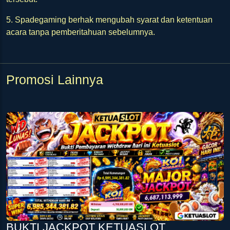
5. Spadegaming berhak mengubah syarat dan ketentuan
acara tanpa pemberitahuan sebelumnya.
Promosi Lainnya
BUKTI JACKPOT KETUASLOT