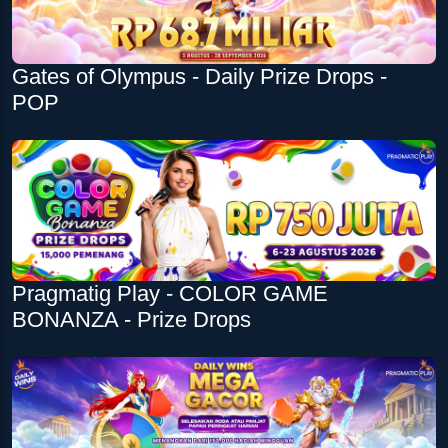
Gates of Olympus - Daily Prize Drops -
POP
Pragmatig Play - COLOR GAME
BONANZA - Prize Drops