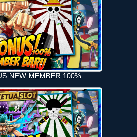
US NEW MEMBER 100%