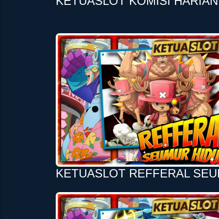
KETUASLOT KOMISI HARIAN
KETUASLOT REFFERAL SEU