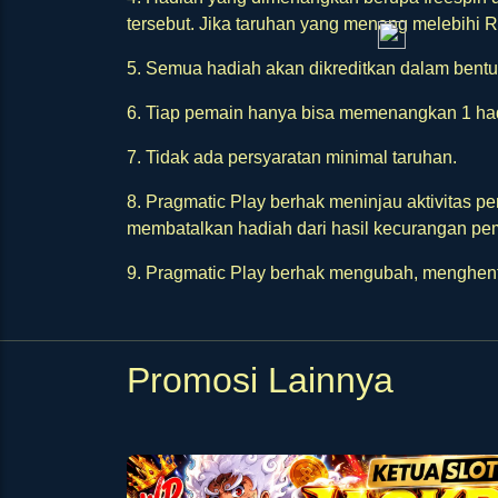
tersebut. Jika taruhan yang menang melebihi Rp
5. Semua hadiah akan dikreditkan dalam bentuk
6. Tiap pemain hanya bisa memenangkan 1 had
7. Tidak ada persyaratan minimal taruhan.
8. Pragmatic Play berhak meninjau aktivitas 
membatalkan hadiah dari hasil kecurangan pem
9. Pragmatic Play berhak mengubah, menghent
Promosi Lainnya