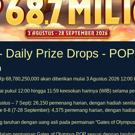
- Daily Prize Drops - POP
m
i Rp 68,780,250,000 akan diberikan mulai 3 Agustus 2026 12:00
lai pukul 12:00 hingga 11:59 keesokan harinya (WIB) selama pe
ustus – 7 Sept): 26,150 pemenang harian, dengan hadiah senila
e 6-8 (7-28 September): 4,375 pemenang harian, dengan hadiah
ng taruhan dengan uang asli pada permainan “Gates of Olympu
 dalam permainan Gates of Olympus POP sesuai dengan taruh