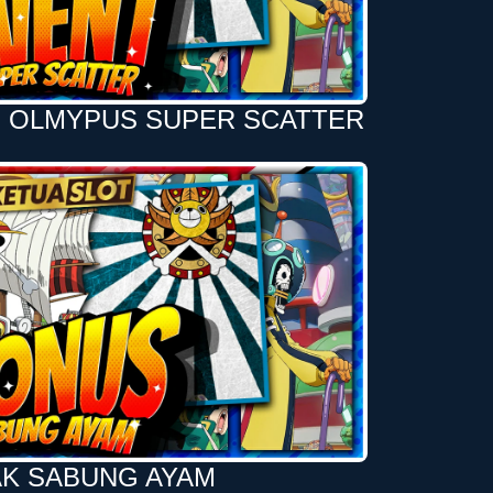
 OLMYPUS SUPER SCATTER
K SABUNG AYAM