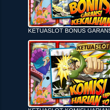
KETUASLOT BONUS GARANS