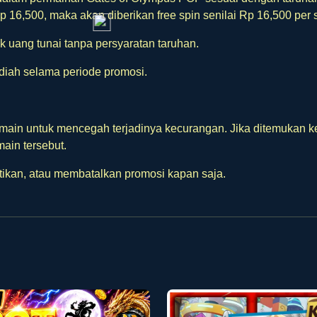
 16,500, maka akan diberikan free spin senilai Rp 16,500 per 
 uang tunai tanpa persyaratan taruhan.
iah selama periode promosi.
pemain untuk mencegah terjadinya kecurangan. Jika ditemukan 
ain tersebut.
ikan, atau membatalkan promosi kapan saja.