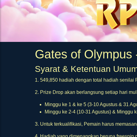
Gates of Olympus 
Syarat & Ketentuan Umu
1. 549,850 hadiah dengan total hadiah senila
2. Prize Drop akan berlangsung setiap hari mu
Minggu ke 1 & ke 5 (3-10 Agustus & 31 Ag
Minggu ke 2-4 (10-31 Agustus) & Minggu k
3. Untuk terkualifikasi, Pemain harus memasa
4. Hadiah yang dimenangkan berupa freespin