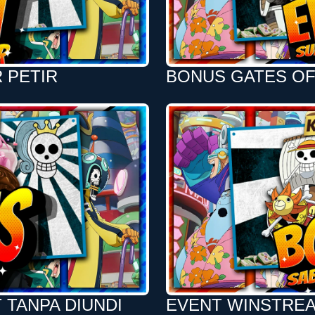
 PETIR
BONUS GATES OF
 TANPA DIUNDI
EVENT WINSTREA